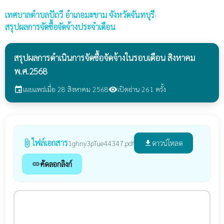
เทศบาลตำบลปัถวี
อำเภอมะขาม จังหวัดจันทบุรี
›
สรุปผลการจัดซื้อจัดจ้างประจำเดือน
สรุปผลการดำเนินการจัดซื้อจัดจ้างในรอบเดือน สิงหาคม
พ.ศ.2568
เผยแพร่เมื่อ 28 สิงหาคม 2568
เปิดอ่าน 261 ครั้ง
event
visibility
ไฟล์เอกสาร
attach_file
ดาวน์โหลด
1ghny3pTue44347.pdf
file_download
คัดลอกลิงก์
link