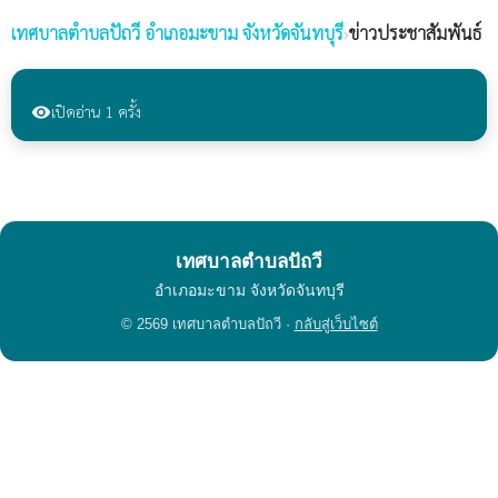
เทศบาลตำบลปัถวี
อำเภอมะขาม จังหวัดจันทบุรี
›
ข่าวประชาสัมพันธ์
เปิดอ่าน 1 ครั้ง
visibility
เทศบาลตำบลปัถวี
อำเภอมะขาม จังหวัดจันทบุรี
© 2569 เทศบาลตำบลปัถวี ·
กลับสู่เว็บไซต์